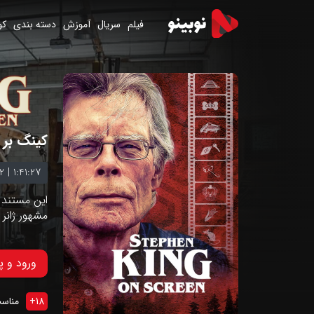
فیلم
سریال
آموزش
دسته بندی
کو
کینگ بر 
2
|
1:41:27
این مستند ب
مشهور ژانر
ورود و 
18
+
مناسب