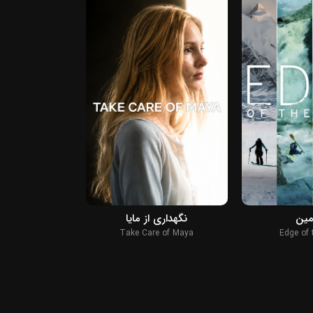
2022
2023
مین
نگهداری از مایا
تایسون فیور
: Redemption
Take Care of Maya
Edge of 