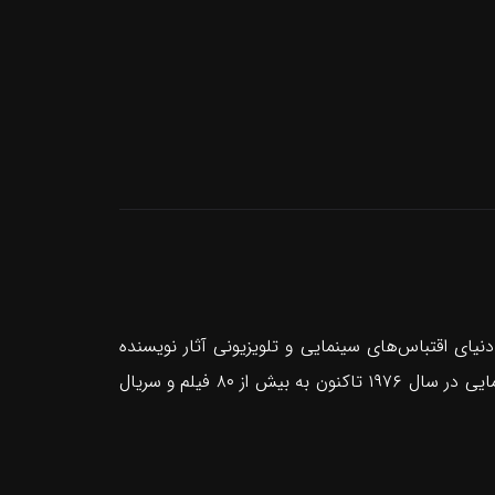
ول سال ۲۰۲۲ کشورهای فرانسه و بلژیک به کارگردانی Daphné Baiwir است که به دنیای اقتباس‌های سینمایی و تلویزیونی آثار نویسنده
مشهور ژانر وحشت، Stephen King می‌پردازد. این فیلم بررسی می‌کند که چگونه آثار کینگ از زمان نخستین اقتباس سینمایی در سال ۱۹۷۶ تاکنون به بیش از ۸۰ فیلم و سریال