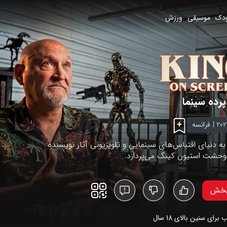
دک
موسیقی
ورزش
پرده سینما
202
|
فرانسه
ه دنیای اقتباس‌های سینمایی و تلویزیونی آثار نویسنده
 وحشت استیون کینگ می‌پردازد.
پخش
 برای سنین بالای
18
سال