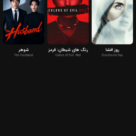
2026
2026
2026
روز افشا
رنگ های شیطان: قرمز
شوهر
The Husband
Colors of Evil: Red
Disclosure Day