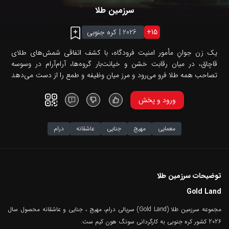
سرزمین طلا
15
+
2026
|
کره جنوبی
یک زن جوانِ مأمور امنیت فرودگاه، با کشف اتفاقی شمش‌های طلای
قاچاق، در میان رقابت خشن و خیانت‌بار گروه‌ها، آرام‌آرام در وسوسه
تصاحب همه طلا فرو می‌رود و مرز میان وظیفه و طمع را از دست می‌دهد
و ...
ورود و پخش
معمایی
مهیج
جنایی
عاشقانه
درام
توضیحات سرزمین طلا
Gold Land
مجموعه سرزمین طلا (Gold Land) سریالی درام، مهیج ، جنایی و عاشقانه محصول سال
2026 کشور کره جنوبی به کارگردانی سونگ هون کیم ست.