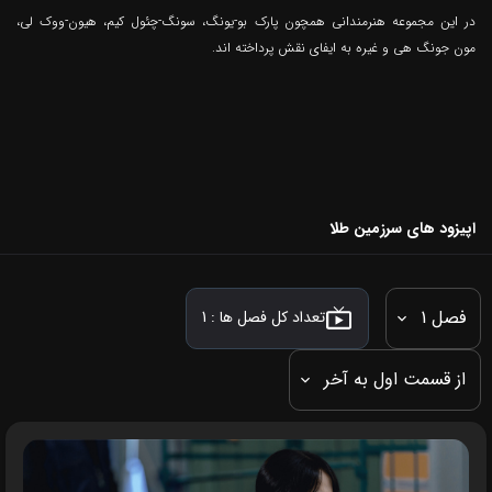
در این مجموعه هنرمندانی همچون پارک بو-یونگ، سونگ-چئول کیم، هیون-ووک لی،
مون جونگ هی و غیره به ایفای نقش پرداخته اند.
اپیزود های سرزمین طلا
فصل 1
تعداد کل فصل ها :
1
از قسمت اول به آخر