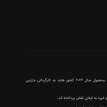
فیلم سینمایی سوپرمیس و نجات جنگل (Super Miss Saves the Jungle) یک فیلم ماجراجویی، فانتزی و خانوادگی محصول سال 2026 کشور هلند به کارگردانی مارتین
یره به ایفای نقش پرداخته اند.