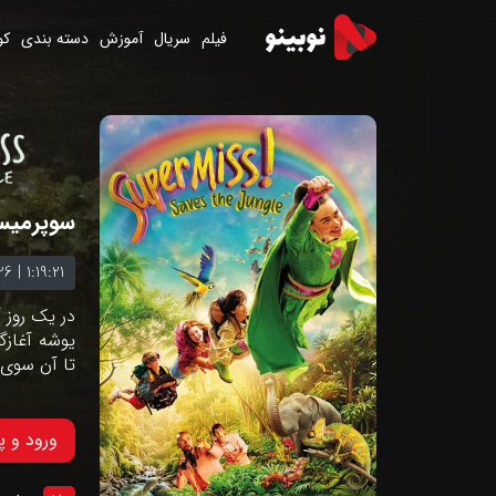
فیلم
سریال
آموزش
دسته بندی
کو
سوپرمیس
26
|
1:19:21
در یک روز 
یوشه آغازگ
تا آن سوی ج
ورود و 