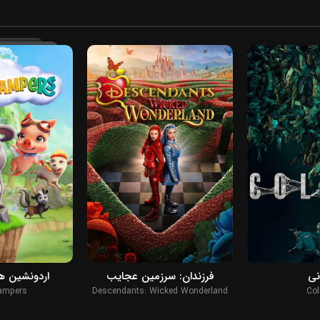
2026
2026
نی
فرزندان: سرزمین عجایب
اردونشین ه
ampers
Descendants: Wicked Wonderland
Col