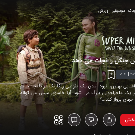
دک
موسیقی
ورزش
 جنگل را نجات می دهد
20
|
هلند
آفتابی بهاری، فرود آمدن یک طوطی رنگارنگ در باغچه خانم
ر یک ماجراجویی بزرگ می شود آیا خاسوپر میس می تواند
هان پرواز کند...؟
پخش