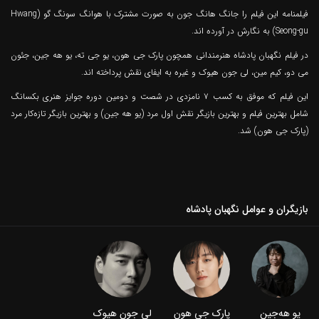
فیلمنامه این فیلم را جانگ هانگ جون به صورت مشترک با هوانگ سونگ گو (Hwang
Seong-gu) به نگارش در آورده اند.
در فیلم نگهبان پادشاه هنرمندانی همچون پارک جی هون، یو جی ته، یو هه جین، جئون
می دو، کیم مین، لی جون هیوک و غیره به ایفای نقش پرداخته اند.
این فیلم که موفق به کسب ۷ نامزدی در شصت و دومین دوره جوایز هنری بکسانگ
شامل بهترین فیلم و بهترین بازیگر نقش اول مرد (یو هه جین) و بهترین بازیگر تازه‌کار مرد
(پارک جی هون) شد.
بازیگران و عوامل نگهبان پادشاه
یو هه‌جین
پارک جی هون
لی جون هیوک