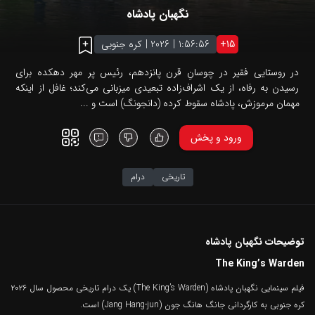
نگهبان پادشاه
15
+
1:56:56
|
2026
|
کره جنوبی
در روستایی فقیر در چوسانِ قرن پانزدهم، رئیس پر مهر دهکده برای
رسیدن به رفاه، از یک اشراف‌زاده تبعیدی میزبانی می‌کند؛ غافل از اینکه
مهمان مرموزش، پادشاه سقوط‌ کرده (دانجونگ) است و ...
ورود و پخش
تاریخی
درام
توضیحات نگهبان پادشاه
The King’s Warden
فیلم سینمایی نگهبان پادشاه (The King’s Warden) یک درام تاریخی محصول سال ۲۰۲۶
کره جنوبی به کارگردانی جانگ هانگ جون (Jang Hang-jun) است.