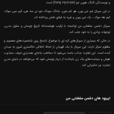
و نویسندگی کانگ هیون جو (Kang Hyun-joo) است.
در این سریال لیم جی یون، هو نام جون، جانگ سونگ جو، لی سه هی، کیم مین سوک،
کیم هه سوک ، بک جی وون و غیره به ایفای نقش پرداخته اند.
سریال دشمن سلطنتی من توانسته با ترکیب هوشمندانه تاریخ چوسان و سئول مدرن،
توجهات زیادی را به خود جلب کند.
در حالی که بسیاری از سریال‌های کره ای با موضوع تناسخ روی شخصیت‌های معصوم و
مظلوم تمرکز دارند، این سریال با یک قهرمان از لحاظ اخلاقی خاکستری شرور به میدان
آمده است. این تفاوت جذاب باعث می‌شود تا مخاطب به‌جای همدردیِ صرف، مجذوب
هوش و سیاست‌های یک زن بازمانده از دربار چوسان شود که می‌خواهد در دنیای مدرنِ
تجارت نیز حکمرانی کند.
اپیزود های دشمن سلطنتی من