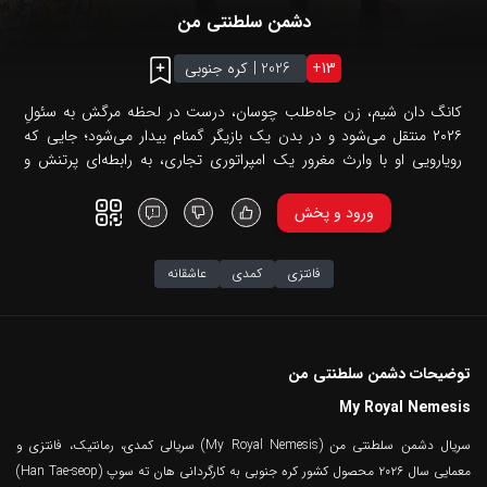
دشمن سلطنتی من
13
+
2026
|
کره جنوبی
کانگ دان شیم، زن جاه‌طلب چوسان، درست در لحظه مرگش به سئولِ
۲۰۲۶ منتقل می‌شود و در بدن یک بازیگر گمنام بیدار می‌شود؛ جایی که
رویارویی او با وارث مغرور یک امپراتوری تجاری، به رابطه‌ای پرتنش و
غیرمنتظره تبدیل می‌شود و ...
ورود و پخش
فانتزی
کمدی
عاشقانه
توضیحات دشمن سلطنتی من
My Royal Nemesis
سریال دشمن سلطنتی من (My Royal Nemesis) سریالی کمدی، رمانتیک، فانتزی و
معمایی سال ۲۰۲۶ محصول کشور کره جنوبی به کارگردانی هان ته سوپ (Han Tae-seop)