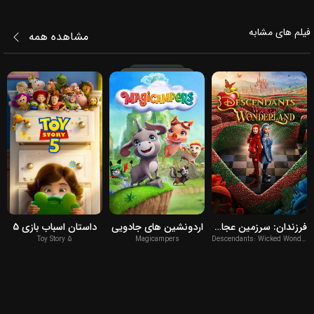
فیلم‌ های مشابه
مشاهده همه
2026
2026
2026
فرزندان: سرزمین عجایب
اردونشین های جادویی
داستان اسباب بازی 5
Toy Story 5
Magicampers
Descendants: Wicked Wonderland