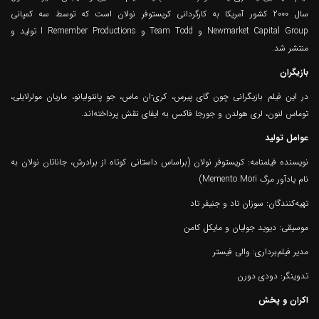
سال 2000 کشور آمریکا به کارگردانی کریستوفر نولان است که توسط سه کمپانی
Newmarket Capital Group و Team Todd و I Remember Productions تولید و
منتشر شد.
بازیگران
در این فیلم بازیگرانی چون گای پیرس، کری-ان ماس، جو پانتولیانو، ماریان مولرلایلی،
توماس لنون، لری هولدن و جورجا فاکس به ایفای نقش پرداخته‌اند.
عوامل تولید
نویسنده فیلمنامه: کریستوفر نولان (براساس داستانی کوتاه از برادرش، جاناتان نولان به
نام یادآور مرگ Memento Mori)
تهیه‌کنندگان: سوزان تاد و جنیفر تاد
موسیقی: دیوید جولیان و مایکل کامن
مدیر فیلم‌برداری: والی فیستر
تدوینگر: دودی دورن
اکران و پخش