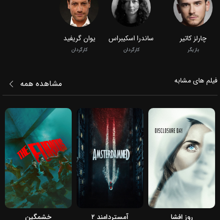
چارلز کاتیر
ساندرا اسکیبراس
یوان گریفید
بازیگر
کارگردان
کارگردان
فیلم‌ های مشابه
مشاهده همه
2026
2025
2026
روز افشا
آمستردامند ۲
خشمگین