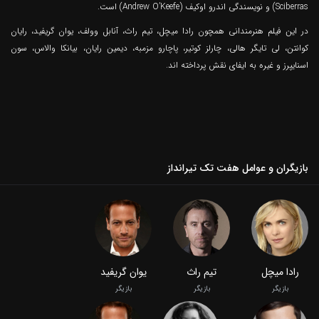
Sciberras) و نویسندگی اندرو اوکیف (Andrew O’Keefe) است.
در این فیلم هنرمندانی همچون رادا میچل، تیم راث، آنابل وولف، یوان گریفید، رایان
کوانتن، لی تایگر هالی، چارلز کوتیر، پاچارو مزمبه، دیمین رایان، بیانکا والاس، سون
اسنایپرز و غیره به ایفای نقش پرداخته اند.
بازیگران و عوامل هفت تک تیرانداز
رادا میچل
تیم راث
یوان گریفید
بازیگر
بازیگر
بازیگر