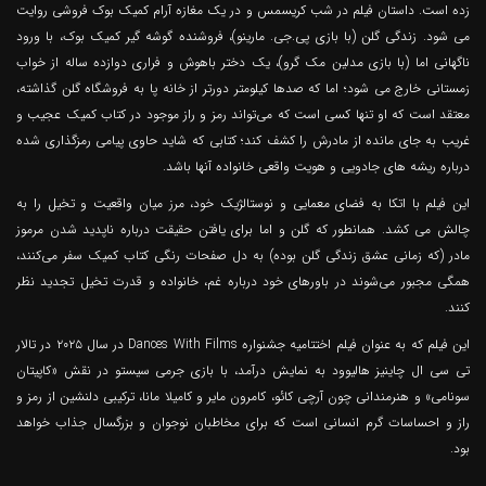
زده است. داستان فیلم در شب کریسمس و در یک مغازه آرام کمیک بوک فروشی روایت
می شود. زندگی گلن (با بازی پی.جی. مارینو)، فروشنده گوشه گیر کمیک بوک، با ورود
ناگهانی اما (با بازی مدلین مک گرو)، یک دختر باهوش و فراری دوازده ساله از خواب
زمستانی خارج می شود؛ اما که صدها کیلومتر دورتر از خانه پا به فروشگاه گلن گذاشته،
معتقد است که او تنها کسی است که می‌تواند رمز و راز موجود در کتاب کمیک عجیب و
غریب به جای مانده از مادرش را کشف کند؛ کتابی که شاید حاوی پیامی رمزگذاری شده
درباره ریشه های جادویی و هویت واقعی خانواده آنها باشد.
این فیلم با اتکا به فضای معمایی و نوستالژیک خود، مرز میان واقعیت و تخیل را به
چالش می کشد. همانطور که گلن و اما برای یافتن حقیقت درباره ناپدید شدن مرموز
مادر (که زمانی عشق زندگی گلن بوده) به دل صفحات رنگی کتاب کمیک سفر می‌کنند،
همگی مجبور می‌شوند در باورهای خود درباره غم، خانواده و قدرت تخیل تجدید نظر
کنند.
این فیلم که به عنوان فیلم اختتامیه جشنواره Dances With Films در سال ۲۰۲۵ در تالار
تی سی ال چاینیز هالیوود به نمایش درآمد، با بازی جرمی سیستو در نقش «کاپیتان
سونامی» و هنرمندانی چون آرچی کائو، کامرون مایر و کامیلا مانا، ترکیبی دلنشین از رمز و
راز و احساسات گرم انسانی است که برای مخاطبان نوجوان و بزرگسال جذاب خواهد
بود.