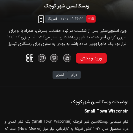
ویسکانسین شهر کوچک
15
+
1:46:21
|
2020
|
آمریکا
وین استوبیرسکی پس از شکست در نبرد حضانت پسرش، همراه با او برای
سپری کردن آخر هفته به شهر رویاهایشان، سفر می‌کنند. اما چیزی که ابتدا
قرار بود یک ماجراجویی ساده باشد به زودی به سفری برای رستگاری تبدیل
می‌شود و…
ورود و پخش
درام
کمدی
توضیحات ویسکانسین شهر کوچک
Small Town Wisconsin
فیلم سینمایی ویسکانسین شهر کوچک (Small Town Wisconsin) یک فیلم کمدی و
درام محصول سال 2020 کشور آمریکا به کارگردانی نیلز مولر (Niels Mueller) است که