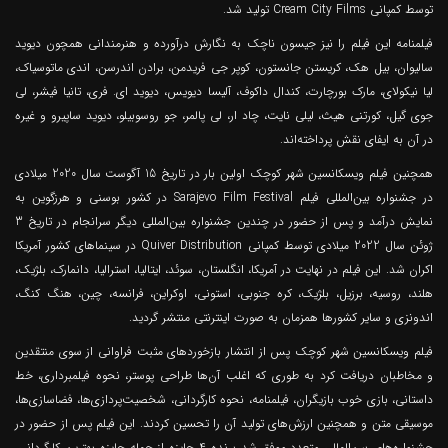
توسط کمپانی Cream City Films تولید شد.
فیلمنامه این فیلم را نیز جیسون ناچک به نگارش درآورده و هنرمندانی همچون دیوید
سالیوان، بیل هک، کریستن جانستون، کوپر جی فریدمن، برادن اندرسن، اندی ماتوسیاک،
لیا نیکولای، مارک بورچارت، کندال داکوف، آلیسا دیویس، دیوید ای. فری، تانیا فیشر، لی
جوی گیل، کورتنی هیث، لیلی نایت، چاد ار، لی پالمر، جو روسوبیلو، دیوید ساپیرو و غیره
در آن به ایفای نقش پرداخته‌اند.
همچنین فیلم ویسکانسین شهر کوچک اولین بار در تاریخ 15 آگوست سال 2020 میلادی
در جشنواره بین‌المللی فیلم Sarajevo Film Festival در کشور بوسنی و هرزگوین به
نمایش درآمد و پس از حضور در چندین جشنواره بین‌المللی دیگر سرانجام در تاریخ 3
ژوئن سال 2022 میلادی توسط کمپانی Quiver Distribution در سینماهای کشور آمریکا
اکران شد. این فیلم در نهایت در آمریکا، انگلستان، سوئد، ایتالیا، استرالیا، دانمارک، بلژیک،
هلند، روسیه، برزیل، بلژیک، کره جنوبی، استونی، اوکراین، فرانسه، چین، هنگ کنگ،
اندونزی و سایر کشورها همزمان به صورت اینترنتی منتشر گردید.
فیلم ویسکانسین شهر کوچک پس از انتشار بازخوردهای مثبت فراوانی از سوی منتقدین
و مخاطبان دریافت کرد به طوری که اغلب آن‌ها طراحی پوستر، نحوه فیلمبرداری، خط
داستانی، بازی خوب بازیگران، فیلمنامه، نحوه کارگردانی، شخصیت‌پردازی‌ها، فضاسازی‌ها،
موسیقی متن و همچنین ارزش‌های تولید آن را تحسین کردند. این فیلم پس از حضور در
جشنواره‌‌‌‌های بین‌المللی متعدد موفق شد برنده 4 جایزه از جمله جایزه بهترین کارگردانی،