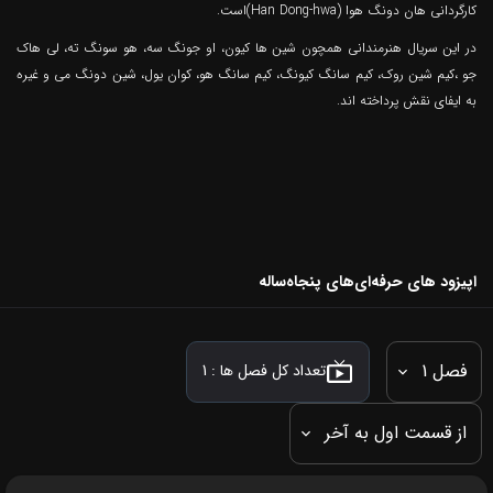
کارگردانی هان دونگ هوا (Han Dong-hwa)است.
در این سریال هنرمندانی همچون شین ها کیون، او جونگ سه، هو سونگ ته، لی هاک
جو ،کیم شین روک، کیم سانگ کیونگ، کیم سانگ هو، کوان یول، شین دونگ می و غیره
به ایفای نقش پرداخته اند.
اپیزود های حرفه‌ای‌های پنجاه‌ساله
فصل 1
تعداد کل فصل ها :
1
از قسمت اول به آخر