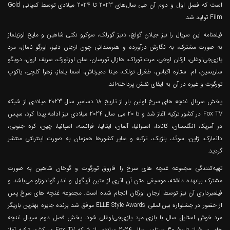
است که فصل اول و دوم آن طی سال‌های 2023 تا 2024 میلادی توسط کمپانی Gold
Film تولید شد.
فیلمنامه این سریال را نیز جیلان گولچ، دنیز گورلک، سوکرو نکتی شاهین و ملیح اوزیلماز
به صورت مشترک، به نگارش درآورده و هنرمندانی چون ازجان دنیز، اوزگو نامال، مرد
یازی‌جی‌اوغلی، ارکان اوجی، مرت توراک، هازال تورسان، سلن اوزتورک، سریف ارول، دویگو
ساریسین، ام. ستاره اکباس، طغرل تولک، مینا دمیرتاش، اسما یلماز، زهرا کلچی، یاکوپ
تورگوت و غیره در آن به ایفای نقش پرداخته‌اند.
پخش سریال غنچه های سرخ اولین بار از تاریخ 18 دسامبر سال 2023 میلادی از شبکه
Fox TV در کشور ترکیه آغاز شد و تا 20 می سال 2024 میلادی نیز ادامه پیدا کرد، سپس
در آمریکا، انگلستان، کانادا، استرالیا، آلمان، ایتالیا، فرانسه، اسپانیا، چین، کره جنوبی،
دانمارک، ژاپن، سوئد، بلژیک، ترکیه و سایر کشورها همزمان به صورت اینترنتی منتشر
گردید.
تهیه‌کنندگی مجموعه غنچه های سرخ را فاروق تورگوت و گوخان شاهین به صورت
مشترک برعهده داشته، موسیقی متن آن اثری از متین آریگول و اندر گوندوزلو می‌باشد و
فیلمبرداری آن نیز توسط ارجان اوزکان انجام شده است. مجموعه غنچه های سرخ پس
از حضور در جشنواره بین‌المللی ELLE Style Awards موفق شد برنده جایزه بهترین بازیگر
مرد خوش استایل سال با بازی مرد یازی‌جی‌اوغلی شود. پخش فصل دوم سریال غنچه
های سرخ از تاریخ 30 سپتامبر سال 2024 میلادی از شبکه Fox TV در کشور ترکیه آغاز