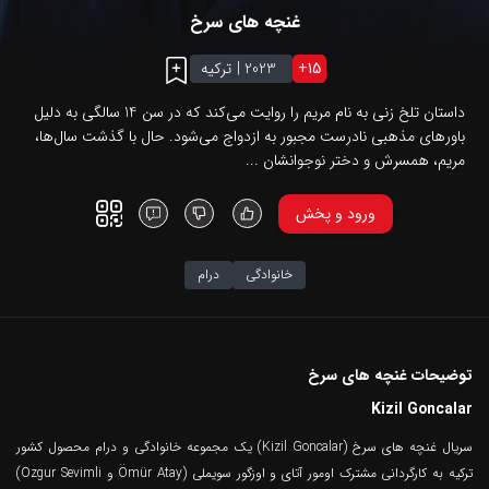
غنچه های سرخ
15
+
2023
|
ترکیه
داستان تلخ زنی به نام مریم را روایت می‌کند که در سن 14 سالگی به دلیل
باورهای مذهبی نادرست مجبور به ازدواج می‌شود. حال با گذشت سال‌ها،
مریم، همسرش و دختر نوجوانشان ...
ورود و پخش
خانوادگی
درام
توضیحات غنچه های سرخ
Kizil Goncalar
سریال غنچه های سرخ (Kizil Goncalar) یک مجموعه خانوادگی و درام محصول کشور
ترکیه به کارگردانی مشترک اومور آتای و اوزگور سویملی (Ömür Atay و Ozgur Sevimli)