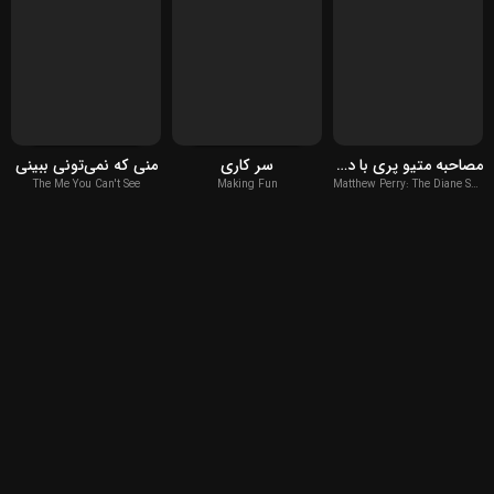
2021
2022
2022
مصاحبه متیو پری با دایان سایر
سر کاری
منی که نمی‌تونی ببینی
The Me You Can't See
Making Fun
Matthew Perry: The Diane Sawyer Interview