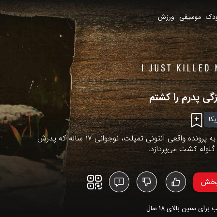
دک
موسیقی
ورزش
زگی پدرم را کشتم
یکا
این مستند به پرونده واقعی آنتونی تمپلت، نوجوانی ۱۷ ساله که پدرش
گلوله کشت می‌پردازد.
پخش
 برای سنین بالای
18
سال