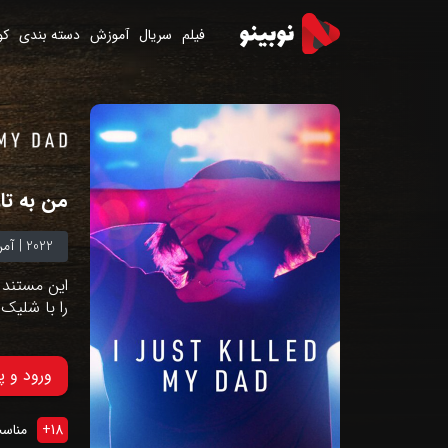
فیلم
سریال
آموزش
دسته بندی
کو
من به تا
2022
|
آمر
را با شلیک 
ورود و 
18
+
مناسب