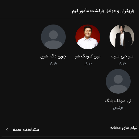
بازیگران و عوامل بازگشت مأمور کیم
سو جی سوب
یون کیونگ هو
چوی دائه-هون
بازیگر
بازیگر
بازیگر
لی سونگ یانگ
کارگردان
فیلم‌ های مشابه
مشاهده همه