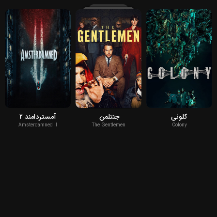
2025
2024
2026
کلونی
جنتلمن ‌
آمستردامند ۲
Amsterdamned II
The Gentlemen
Colony