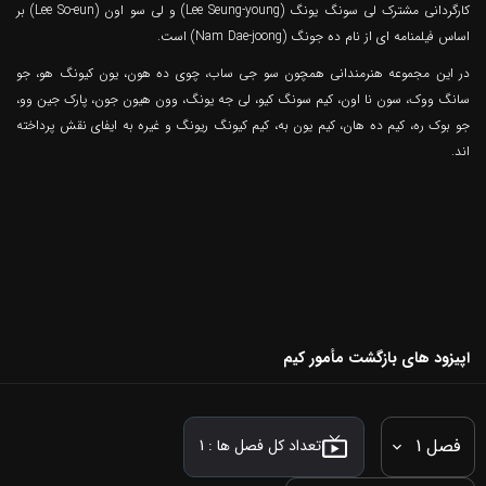
کارگردانی مشترک لی سونگ یونگ (Lee Seung-young) و لی سو اون (Lee So-eun) بر
اساس فیلمنامه ای از نام ده جونگ (Nam Dae-joong) است.
در این مجموعه هنرمندانی همچون سو جی ساب، چوی ده هون، یون کیونگ هو، جو
سانگ ووک، سون نا اون، کیم سونگ کیو، لی جه یونگ، وون هیون جون، پارک جین وو،
جو بوک ره، کیم ده هان، کیم یون به، کیم کیونگ ریونگ و غیره به ایفای نقش پرداخته
اند.
اپیزود های بازگشت مأمور کیم
فصل 1
تعداد کل فصل ها :
1