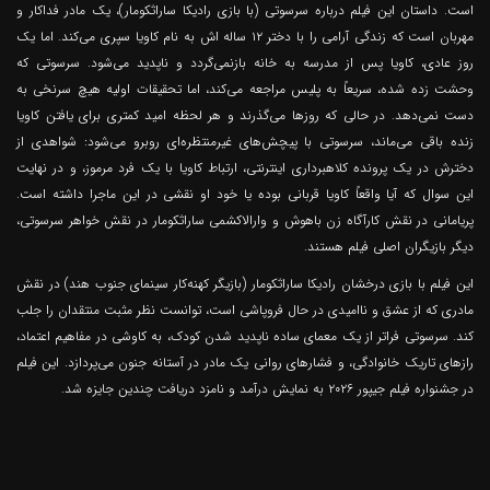
است. داستان این فیلم درباره سرسوتی (با بازی رادیکا ساراثکومار)، یک مادر فداکار و
مهربان است که زندگی آرامی را با دختر ۱۲ ساله اش به نام کاویا سپری می‌کند. اما یک
روز عادی، کاویا پس از مدرسه به خانه بازنمی‌گردد و ناپدید می‌شود. سرسوتی که
وحشت زده شده، سریعاً به پلیس مراجعه می‌کند، اما تحقیقات اولیه هیچ سرنخی به
دست نمی‌دهد. در حالی که روزها می‌گذرند و هر لحظه امید کمتری برای یافتن کاویا
زنده باقی می‌ماند، سرسوتی با پیچش‌های غیرمنتظره‌ای روبرو می‌شود: شواهدی از
دخترش در یک پرونده کلاهبرداری اینترنتی، ارتباط کاویا با یک فرد مرموز، و در نهایت
این سوال که آیا واقعاً کاویا قربانی بوده یا خود او نقشی در این ماجرا داشته است.
پریامانی در نقش کارآگاه زن باهوش و وارالاکشمی ساراثکومار در نقش خواهر سرسوتی،
دیگر بازیگران اصلی فیلم هستند.
این فیلم با بازی درخشان رادیکا ساراثکومار (بازیگر کهنه‌کار سینمای جنوب هند) در نقش
مادری که از عشق و ناامیدی در حال فروپاشی است، توانست نظر مثبت منتقدان را جلب
کند. سرسوتی فراتر از یک معمای ساده ناپدید شدن کودک، به کاوشی در مفاهیم اعتماد،
رازهای تاریک خانوادگی، و فشارهای روانی یک مادر در آستانه جنون می‌پردازد. این فیلم
در جشنواره فیلم جیپور ۲۰۲۶ به نمایش درآمد و نامزد دریافت چندین جایزه شد.