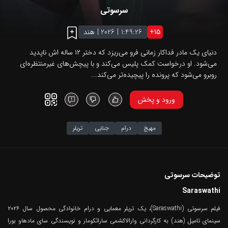
سرسوتی
15
+
1:49:26
|
2026
|
هند
دنیای یک مادر فداکار زمانی فرو می‌ریزد که دختر ۱۲ ساله اش ناپدید
می‌شود. او درخواست کمک پلیس می‌کند و با پیچش‌های غیرمنتظره‌ای
روبرو می‌شود که پرونده را پیچیده‌تر می‌کند...
ورود و پخش
مهیج
درام
جنایی
تریلر
توضیحات سرسوتی
Saraswathi
فیلم سرسوتی (Saraswathi)، یک تریلر معمایی و درام خانوادگی محصول سال ۲۰۲۶
سینمای تامیل (هند) به کارگردانی وارالاکشمی ساراثکومار و نویسندگی سای مادهاو بورا