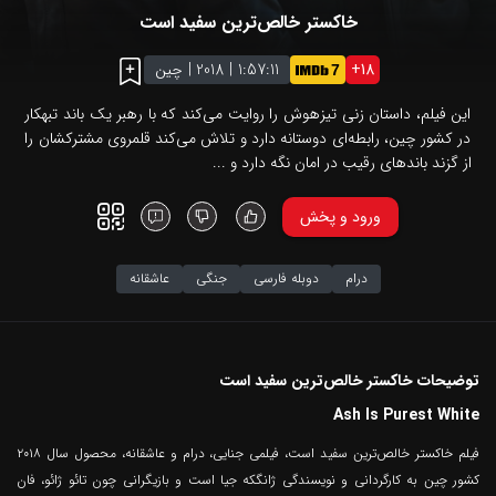
خاکستر خالص‌ترین سفید است
18
+
1:57:11
|
2018
|
چین
7
این فیلم، داستان زنی تیزهوش را روایت می‌کند که با رهبر یک باند تبهکار
در کشور چین، رابطه‌ای دوستانه دارد و تلاش می‌کند قلمروی مشترکشان را
از گزند باندهای رقیب در امان نگه دارد و ...
ورود و پخش
درام
دوبله فارسی
جنگی
عاشقانه
توضیحات خاکستر خالص‌ترین سفید است
Ash Is Purest White
فیلم خاکستر خالص‌ترین سفید است، فیلمی جنایی، درام و عاشقانه، محصول سال ۲۰۱۸
کشور چین به کارگردانی و نویسندگی ژانگکه جیا است و بازیگرانی چون تائو ژائو، فان